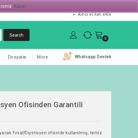
irsiniz.
Kapat
Servis Talebi
ikinci el ilan ekle
0
Dosyalar
More
Whatsapp Destek
syen Ofisinden Garantili
yacak fırsat!Diyetisyen ofisinde kullanılmış, temiz