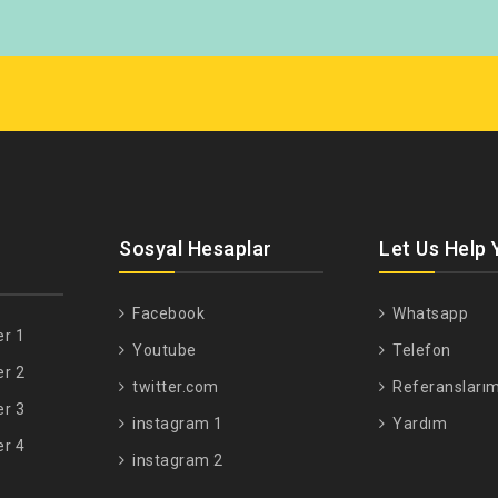
Sosyal Hesaplar
Let Us Help 
Facebook
Whatsapp
er 1
Youtube
Telefon
er 2
twitter.com
Referanslarım
er 3
instagram 1
Yardım
er 4
instagram 2