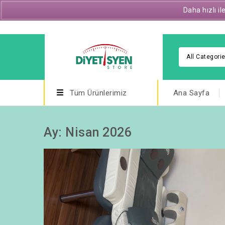
Daha hızlı i
E-posta : diyetisyenstore@gmail.com
All Categori
Tüm Ürünlerimiz
Ana Sayfa
Ay:
Nisan 2026