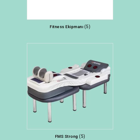
(5)
Fitness Ekipmanı
(5)
FMS Strong