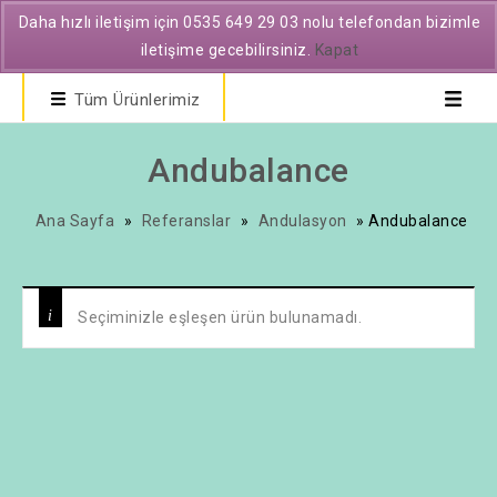
Daha hızlı iletişim için 0535 649 29 03 nolu telefondan bizimle
iletişime gecebilirsiniz.
Kapat
Tüm Ürünlerimiz
Andubalance
Ana Sayfa
»
Referanslar
»
Andulasyon
»
Andubalance
Seçiminizle eşleşen ürün bulunamadı.