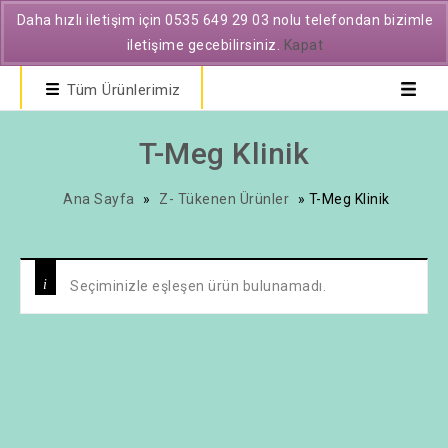
Daha hızlı iletişim için 0535 649 29 03 nolu telefondan bizimle
iletişime gecebilirsiniz.
Kapat
Tüm Ürünlerimiz
T-Meg Klinik
Ana Sayfa
»
Z- Tükenen Ürünler
»
T-Meg Klinik
Seçiminizle eşleşen ürün bulunamadı.