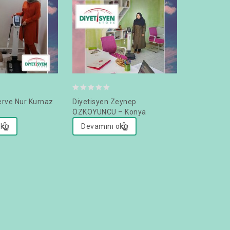
0
erve Nur Kurnaz
Diyetisyen Zeynep
out
ÖZKOYUNCU – Konya
of
oku
Devamını oku
5