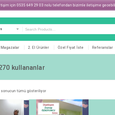
letişim için 0535 649 29 03 nolu telefondan bizimle iletişime gecebil
es
Magazalar
2. El Ürünler
Özel Fiyat İste
Referanslar
270 kullananlar
 sonucun tümü gösteriliyor