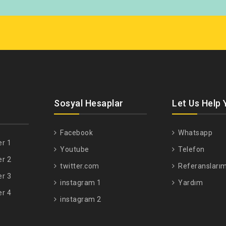
Sosyal Hesaplar
Let Us Help 
Facebook
Whatsapp
er 1
Youtube
Telefon
er 2
twitter.com
Referanslarım
er 3
instagram 1
Yardım
er 4
instagram 2