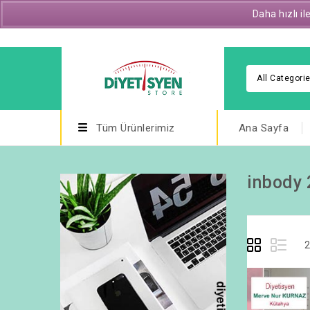
Daha hızlı i
E-posta : diyetisyenstore@gmail.com
All Categori
Tüm Ürünlerimiz
Ana Sayfa
inbody 
2