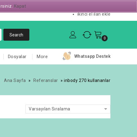
irsiniz.
Kapat
Servis Talebi
ikinci el ilan ekle
0
Dosyalar
More
Whatsapp Destek
Ana Sayfa
»
Referanslar
»
inbody 270 kullananlar
Varsayılan Sıralama