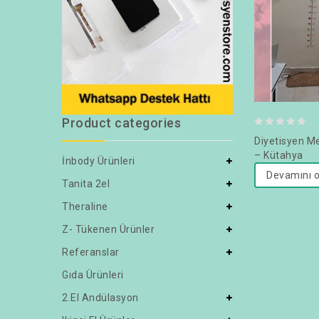
Product categories
0
Diyetisyen M
out
– Kütahya
İnbody Ürünleri
of
Devamını 
Tanita 2el
5
Theraline
Z- Tükenen Ürünler
Referanslar
Gıda Ürünleri
2.el Andülasyon