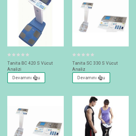
0
0
Tanita BC 420 S Vücut
Tanita SC 330 S Vücut
out
out
Analizi
Analiz
of
of
Devamını oku
Devamını oku
5
5