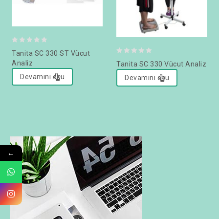
0
Tanita SC 330 ST Vücut
0
out
Analiz
Tanita SC 330 Vücut Analiz
out
of
Devamını oku
Devamını oku
of
5
5
←