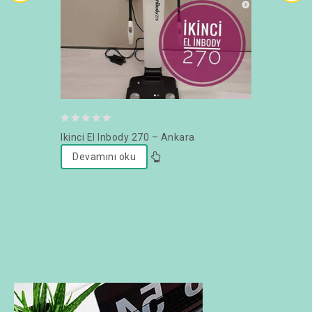
0
Ikinci El Inbody 270 – Ankara
out
Devamını oku
of
5