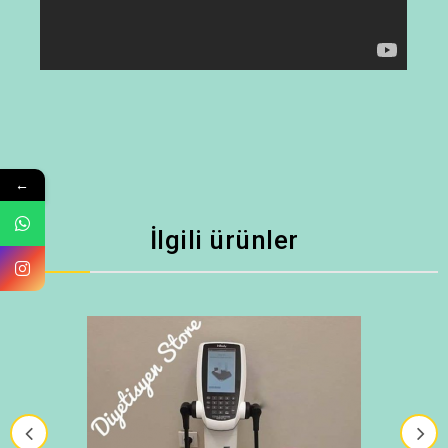
←
İlgili ürünler