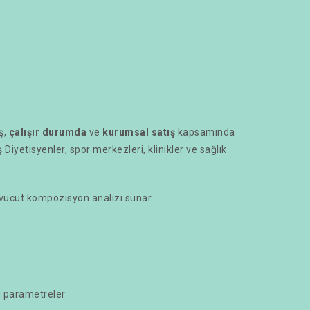
ş,
çalışır durumda
ve
kurumsal satış
kapsamında
 Diyetisyenler, spor merkezleri, klinikler ve sağlık
lı vücut kompozisyon analizi sunar.
lı parametreler