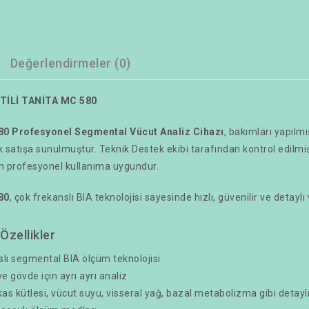
Değerlendirmeler (0)
TİLİ TANİTA MC 580
0 Profesyonel Segmental Vücut Analiz Cihazı
, bakımları yapılmı
ak satışa sunulmuştur. Teknik Destek ekibi tarafından kontrol edilmiş
çin profesyonel kullanıma uygundur.
80
, çok frekanslı BIA teknolojisi sayesinde hızlı, güvenilir ve detay
Özellikler
lı segmental BIA ölçüm teknolojisi
ve gövde için ayrı ayrı analiz
kas kütlesi, vücut suyu, visseral yağ, bazal metabolizma gibi detay