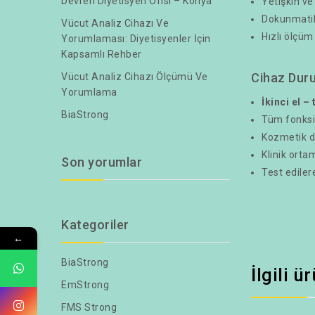
Devren Diyetisyen Ofisi – Konya
Yetişkin v
Dokunmatik,
Vücut Analiz Cihazı Ve
Hızlı ölçüm
Yorumlaması: Diyetisyenler İçin
Kapsamlı Rehber
Cihaz Dur
Vücut Analiz Cihazı Ölçümü Ve
Yorumlama
İkinci el –
BiaStrong
Tüm fonksi
Kozmetik d
Klinik orta
Son yorumlar
Test edilere
Kategoriler
←
BiaStrong
İlgili ü
EmStrong
FMS Strong