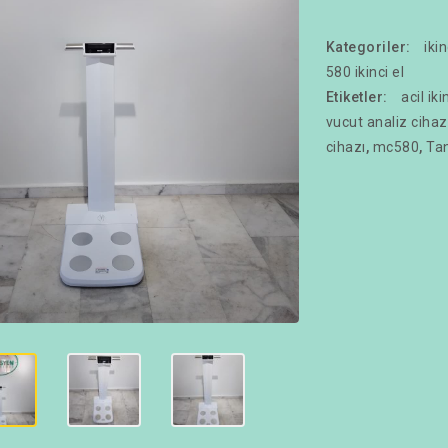
Kategoriler:
iki
580 ikinci el
Etiketler:
acil iki
vucut analiz cihaz
cihazı
,
mc580
,
Tan