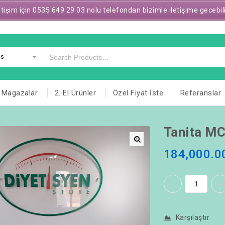
letişim için 0535 649 29 03 nolu telefondan bizimle iletişime gecebil
es
Magazalar
2. El Ürünler
Özel Fiyat İste
Referanslar
Tanita MC
184,000.0
🔍
Karşılaştır