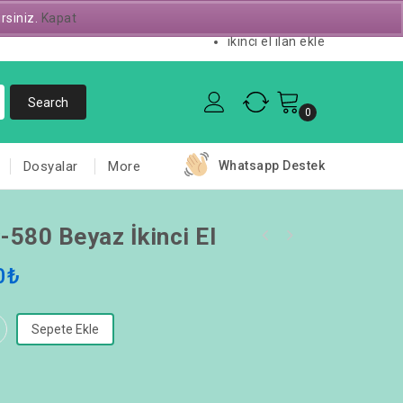
irsiniz.
Kapat
Servis Talebi
ikinci el ilan ekle
0
Dosyalar
More
Whatsapp Destek
-580 Beyaz İkinci El
0
₺
Sepete Ekle