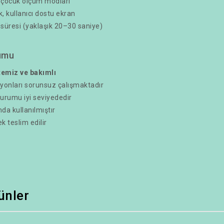
e çocuk ölçüm modları
 kullanıcı dostu ekran
 süresi (yaklaşık 20–30 saniye)
umu
 temiz ve bakımlı
yonları sorunsuz çalışmaktadır
urumu iyi seviyededir
mda kullanılmıştır
k teslim edilir
rünler