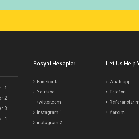
Sosyal Hesaplar
Let Us Help 
Facebook
Whatsapp
er 1
Youtube
Telefon
er 2
twitter.com
Referanslarım
er 3
instagram 1
Yardım
er 4
instagram 2