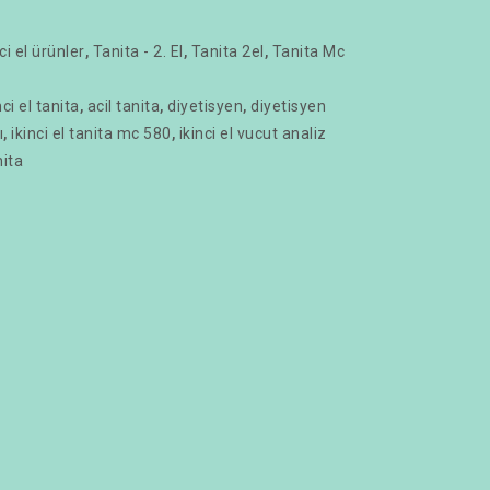
nci el ürünler
,
Tanita - 2. El
,
Tanita 2el
,
Tanita Mc
nci el tanita
,
acil tanita
,
diyetisyen
,
diyetisyen
ı
,
ikinci el tanita mc 580
,
ikinci el vucut analiz
ita