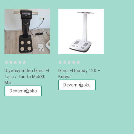
0
0
0
Diyetisyenden İkinci El
Ikinci El Inbody 120 –
İkinci El T
out
out
out
Tartı / Tanita Mc580
Konya
– Diyetisy
Ma
Temiz
of
of
of
Devamını oku
260,000
5
5
5
Devamını oku
Sepete 