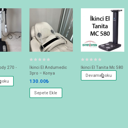
0
0
body 270 -
İkinci El Andumedic
Ikinci El Tanita Mc 580
out
out
3pro – Konya
Devamını oku
of
of
130.00
₺
ı oku
5
5
Sepete Ekle