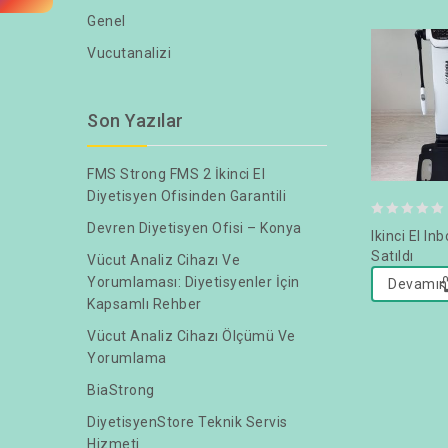
Genel
Vucutanalizi
Son Yazılar
FMS Strong FMS 2 İkinci El
Diyetisyen Ofisinden Garantili
0
Devren Diyetisyen Ofisi – Konya
Ikinci El In
out
Satıldı
Vücut Analiz Cihazı Ve
of
Yorumlaması: Diyetisyenler İçin
Devamın
5
Kapsamlı Rehber
Vücut Analiz Cihazı Ölçümü Ve
Yorumlama
BiaStrong
DiyetisyenStore Teknik Servis
Hizmeti