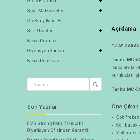
Ikinci El Ürünler
Spor Malzemeleri
On Body Ikinci El
Açıklama
Sıfır Ürünler
Besin Pramidi
12 AY GARAN
Diyetisyen Ilanları
Tanita MC-58
Besin Replikası
ikinci el olar
kuruluşları i
Tanita MC-5
Öne Çıkan 
Son Yazılar
Çok frekans
FMS Strong FMS 2 İkinci El
Kol, bacak 
Diyetisyen Ofisinden Garantili
Yağ oranı, 