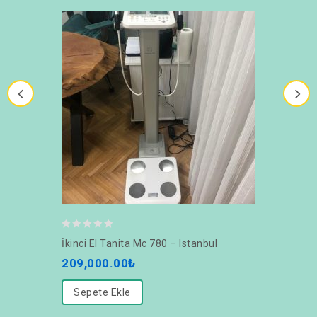
0
İkinci El Tanita Mc 780 – Istanbul
out
209,000.00
₺
of
5
Sepete Ekle