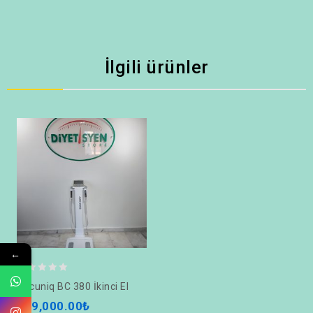
İlgili ürünler
←
0
Accuniq BC 380 İkinci El
out
189,000.00
₺