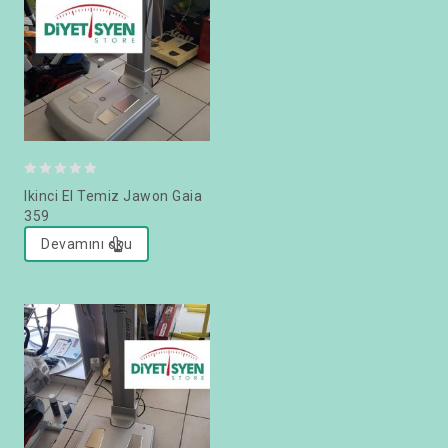
0
Ikinci El Temiz Jawon Gaia
out
359
of
Devamını oku
5