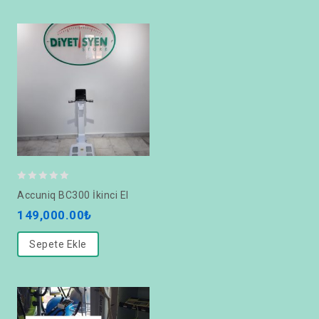
0
Accuniq BC300 İkinci El
out
149,000.00
₺
of
5
Sepete Ekle