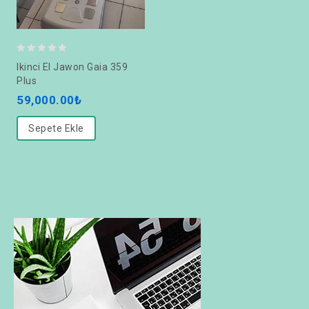
0
Ikinci El Jawon Gaia 359
out
Plus
of
59,000.00
₺
5
Sepete Ekle