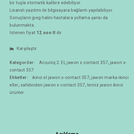
bir tuşla otomatik kalibre edebiliyor.
Lisanslı yazılımı ile bilgisayara bağlantı yapılabiliyor.
Sonuçların jpeg halini hastalara yollama şansı da
bulunmakta.
İstenen fiyat
12.ooo tl
dir
Karşılaştır
Kategoriler:
Accuniq 2. El
,
jawon x-contact 357
,
jawon x-
contact 357
Etiketler:
ikinci el jawon x-contact 357
,
jawon marka ikinci
eller
,
sahibinden jawon x-contact 357
,
temiz jawon ikinci
ürünler