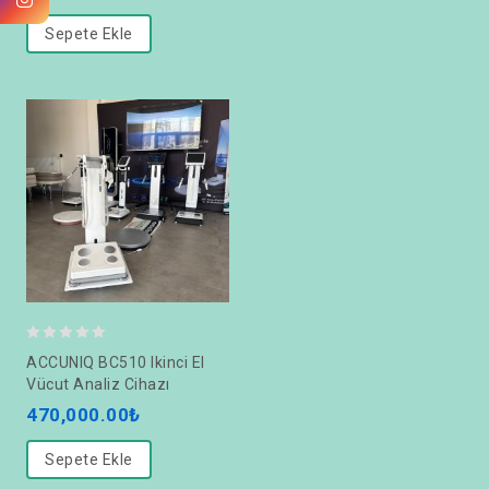
of
5
Sepete Ekle
0
ACCUNIQ BC510 Ikinci El
out
Vücut Analiz Cihazı
of
470,000.00
₺
5
Sepete Ekle