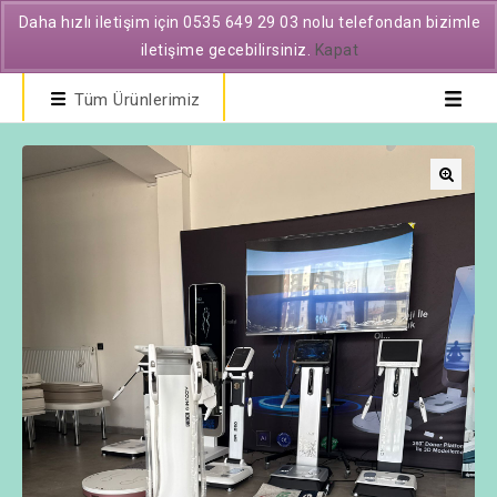
Daha hızlı iletişim için 0535 649 29 03 nolu telefondan bizimle
iletişime gecebilirsiniz.
Kapat
Tüm Ürünlerimiz
🔍