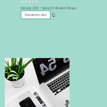
0
Inbody 230 – Ikinci El Analiz Cihazı
out
Devamını oku
of
5