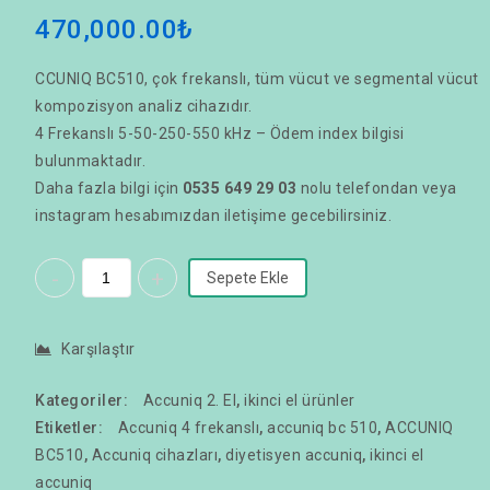
470,000.00
₺
CCUNIQ BC510, çok frekanslı, tüm vücut ve segmental vücut
kompozisyon analiz cihazıdır.
4 Frekanslı 5-50-250-550 kHz – Ödem index bilgisi
bulunmaktadır.
Daha fazla bilgi için
0535 649 29 03
nolu telefondan veya
instagram
hesabımızdan iletişime gecebilirsiniz.
Sepete Ekle
Karşılaştır
Kategoriler:
Accuniq 2. El
,
ikinci el ürünler
Etiketler:
Accuniq 4 frekanslı
,
accuniq bc 510
,
ACCUNIQ
BC510
,
Accuniq cihazları
,
diyetisyen accuniq
,
ikinci el
accuniq