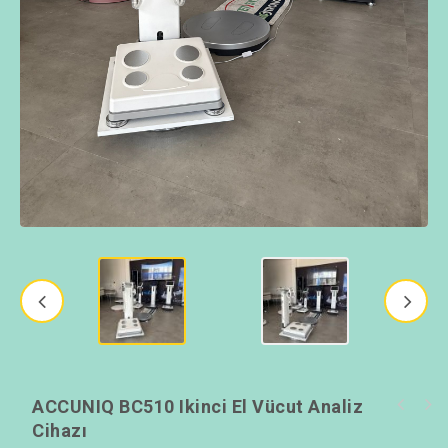
ACCUNIQ BC510 Ikinci El Vücut Analiz
Cihazı
İkinci El Tanita MC 780 - Diyetisyenden
Temiz