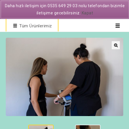
Daha hızlı iletişim için 0535 649 29 03 nolu telefondan bizimle
iletişime gecebilirsiniz.
Kapat
Tüm Ürünlerimiz
🔍