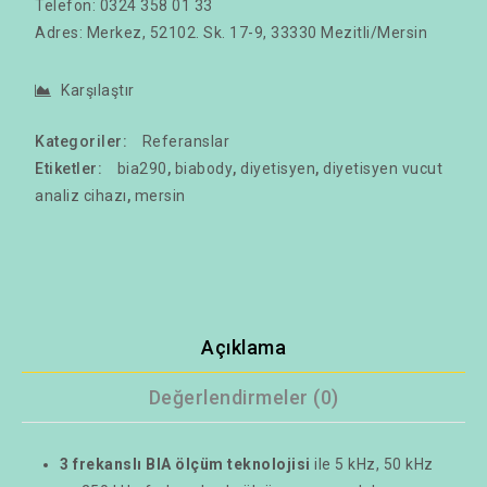
Telefon: 0324 358 01 33
Adres:
Merkez, 52102. Sk. 17-9, 33330 Mezitli/Mersin
Karşılaştır
Kategoriler:
Referanslar
Etiketler:
bia290
,
biabody
,
diyetisyen
,
diyetisyen vucut
analiz cihazı
,
mersin
Açıklama
Değerlendirmeler (0)
3 frekanslı BIA ölçüm teknolojisi
ile 5 kHz, 50 kHz