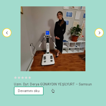
0
Uzm. Dyt. Derya GÜNAYDIN YEŞİLYURT – Samsun
out
Devamını oku
of
5