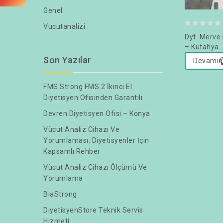
Genel
Vucutanalizi
0
Dyt. Merve
out
– Kütahya
of
Son Yazılar
Devamın
5
FMS Strong FMS 2 İkinci El
Diyetisyen Ofisinden Garantili
Devren Diyetisyen Ofisi – Konya
Vücut Analiz Cihazı Ve
Yorumlaması: Diyetisyenler İçin
Kapsamlı Rehber
Vücut Analiz Cihazı Ölçümü Ve
Yorumlama
BiaStrong
DiyetisyenStore Teknik Servis
Hizmeti