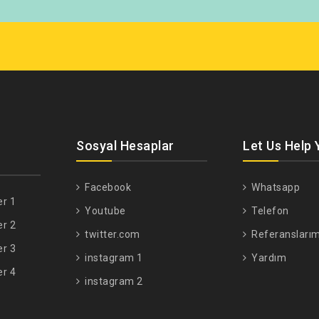
Sosyal Hesaplar
Let Us Help 
Facebook
Whatsapp
er 1
Youtube
Telefon
er 2
twitter.com
Referanslarım
er 3
instagram 1
Yardım
er 4
instagram 2