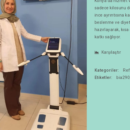
Konya’da hizmet ve
sadece kilosunu d
ince ayrıntısına k
beslenme ve diyet 
hazırlayarak, kısa
katkı sağlıyor.
Karşılaştır
Kategoriler:
Ref
Etiketler:
bia290