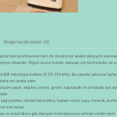
Değerlendirmeler (0)
iğinde hem profesyonel hem de modern bir analiz deneyimi sunmak 
syon cihazıdır. Ölçüm süreci hızlıdır, danışan için konforludur ve s
ı BIA teknolojisi kullanır (5-50-250 kHz). Bu sayede yalnızca toplam 
 daha net analiz eder.
lçüm yapar; sağ kol, sol kol, gövde, sağ bacak ve sol bacak ayrı ayrı
dilir.
 yağ yüzdesi, iskelet kas kütlesi, toplam vücut suyu, mineral, protei
re seti sunar.
aş ve vücut skoru gibi danışan motivasyonunu artıran veriler içerir.