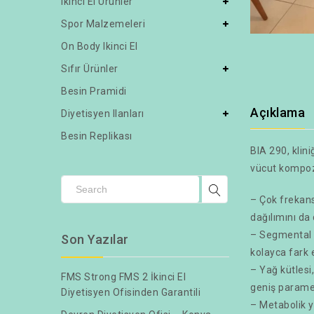
Ikinci El Ürünler
Spor Malzemeleri
On Body Ikinci El
Sıfır Ürünler
Besin Pramidi
Açıklama
Diyetisyen Ilanları
Besin Replikası
BIA 290, klin
vücut kompozi
– Çok frekansl
dağılımını da
– Segmental ö
Son Yazılar
kolayca fark e
– Yağ kütlesi,
FMS Strong FMS 2 İkinci El
geniş paramet
Diyetisyen Ofisinden Garantili
– Metabolik y