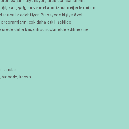
ren başarılı diyetisyen, artık danışanlarının
eğil;
kas, yağ, su ve metabolizma değerlerini
en
adar analiz edebiliyor. Bu sayede kişiye özel
programlarını çok daha etkili şekilde
 sürede daha başarılı sonuçlar elde edilmesine
eranslar
,
biabody
,
konya