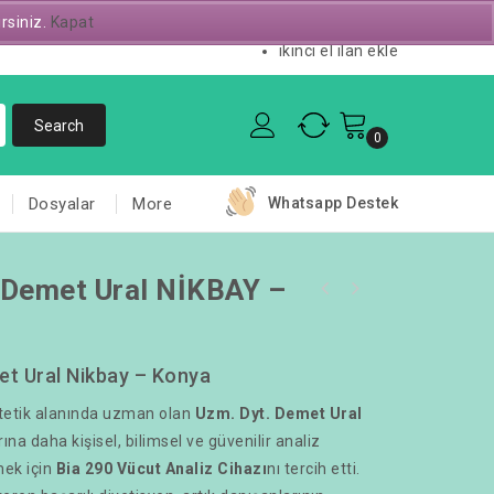
irsiniz.
Kapat
Servis Talebi
ikinci el ilan ekle
0
Dosyalar
More
Whatsapp Destek
 Demet Ural NİKBAY –
et Ural Nikbay – Konya
tetik alanında uzman olan
Uzm. Dyt. Demet Ural
rına daha kişisel, bilimsel ve güvenilir analiz
mek için
Bia 290 Vücut Analiz Cihazı
nı tercih etti.