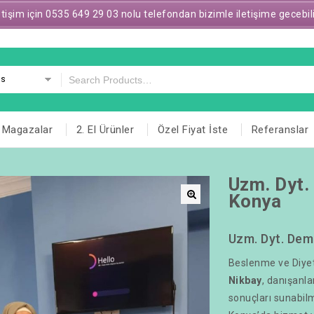
letişim için 0535 649 29 03 nolu telefondan bizimle iletişime gecebil
es
Magazalar
2. El Ürünler
Özel Fiyat İste
Referanslar
Uzm. Dyt.
Konya
🔍
Uzm. Dyt. Dem
Beslenme ve Diye
Nikbay
, danışanla
sonuçları sunabil