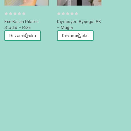
0
0
0
Ece Karan Pilates
Diyetisyen Ayşegül AK
Dyt. Dilar
out
out
out
Studio – Rize
– Muğla
Afyonkara
of
of
of
Devamını oku
Devamını oku
Devamın
5
5
5