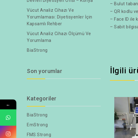
Devren Diyetisyen Ofisi – Konya
– Bulut tabanl
Vücut Analiz Cihazı Ve
– QR kodlu vey
Yorumlaması: Diyetisyenler İçin
– Face ID ile
Kapsamlı Rehber
– Sabit bilgis
Vücut Analiz Cihazı Ölçümü Ve
Yorumlama
BiaStrong
İlgili ü
Son yorumlar
Kategoriler
←
BiaStrong
EmStrong
FMS Strong