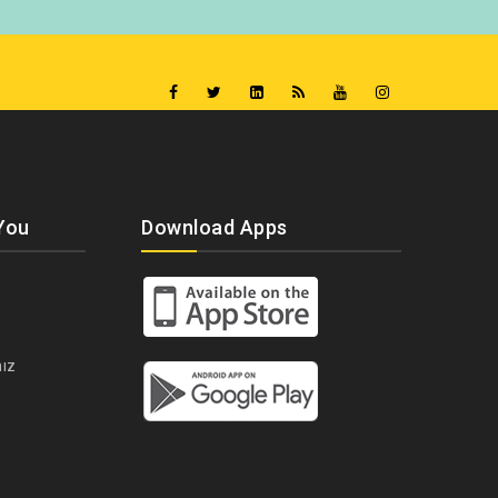
You
Download Apps
ız