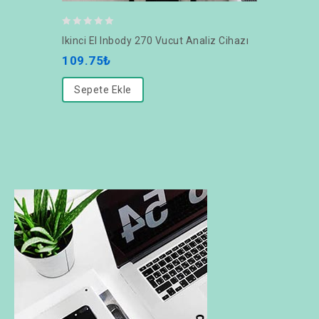
0
Ikinci El Inbody 270 Vucut Analiz Cihazı
out
109.75
₺
of
5
Sepete Ekle