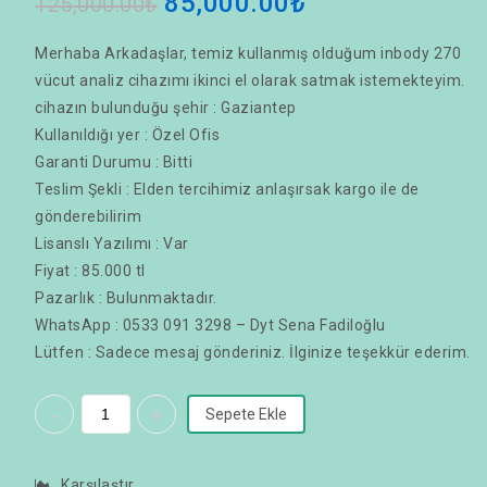
85,000.00
₺
125,000.00
₺
Merhaba Arkadaşlar, temiz kullanmış olduğum inbody 270
vücut analiz cihazımı ikinci el olarak satmak istemekteyim.
cihazın bulunduğu şehir : Gaziantep
Kullanıldığı yer : Özel Ofis
Garanti Durumu : Bitti
Teslim Şekli : Elden tercihimiz anlaşırsak kargo ile de
gönderebilirim
Lisanslı Yazılımı : Var
Fiyat : 85.000 tl
Pazarlık : Bulunmaktadır.
WhatsApp : 0533 091 3298 – Dyt Sena Fadiloğlu
Lütfen : Sadece mesaj gönderiniz. İlginize teşekkür ederim.
Sepete Ekle
Karşılaştır